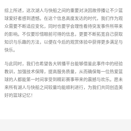
综上所述，这次湖人与快船之间的重要对决因故停播让不少篮
球爱好者感到遗憾。在这个信息高度发达的时代，我们作为观
众需要不断适应变化，同时也要学会理性看待突发事件所带来
的影响。不仅要珍惜眼前可得的信息，更要不断拓宽自己获取
知识与乐趣的方法，以便在今后的观赏体验中获得更多满足与
快乐。
与此同时，我们也希望各大转播平台能够借鉴此事件中的经验
教训，加强技术保障，提高服务质量，从而确保每一位热爱篮
球的人都能第一时间享受到精彩赛事带来的震撼与欢乐。愿未
来所有湖人与快船之间较量均能顺利进行，为我们共同创造美
好的篮球记忆！