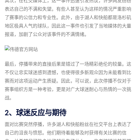
其次，在社交媒体上，这一事件迅速引发热议，许多网友纷纷
表达自己的不满和失望。有些人甚至认为这样的情况严重影响
了赛事的公信力和专业性。此外，由于湖人和快船都是洛杉矶
地区极具人气的球队，因此这一事件也引发了当地媒体的大量
报道，加剧了公众对该事件的不满情绪。
最后，停播带来的直接后果是错过了一场精彩绝伦的较量。这
不仅让忠实球迷感到遗憾，也使得很多新观众因为未能看到比
赛而对这项运动产生质疑。因此，可以说，此次停播不仅对于
赛事组织方是一种考验，更是对广大球迷耐心与热情的一次挑
战。
2、球迷反应与期待
面对比赛突然停播，许多湖人和快船粉丝在社交平台上表达了
自己的沮丧与愤怒。他们期待着能够及时获得有关比赛的信