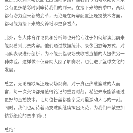
会有更多精彩时刻等待我们的到来。在接下来的赛季中，两队
都有潜力迎来新的变革，无论是在阵容配置还是技战术方面，
都可能为接下来的交锋增添更多看点。
此外，各大体育评论员和分析师也开始专注于如何解读此前未
能观看到比赛内容。他们通过数据统计、录像回放等方式，对
两队表现进行剖析，为不能亲临现场或收看直播的人提供另一
种体验。这样做不仅帮助大家了解赛况，也促进了篮球文化的
发展。
总之，无论是缺席还是现场观赛，对于真正热爱篮球的人而
言，每一次交锋都是值得铭记的重要时刻，希望未来能够通过
更好的直播技术，让每位粉丝都能享受到最激动人心的一刻。
同时，我们也期待着两支球队继续擦出火花，为我们奉献更加
精彩绝伦的赛事瞬间！
总结：