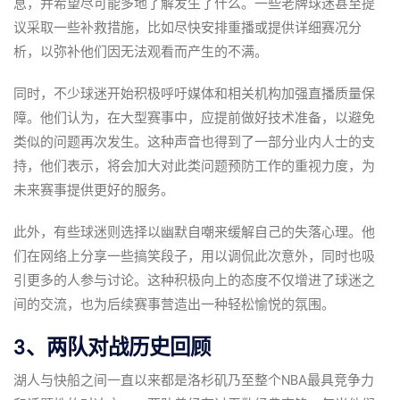
息，并希望尽可能多地了解发生了什么。一些老牌球迷甚至提
议采取一些补救措施，比如尽快安排重播或提供详细赛况分
析，以弥补他们因无法观看而产生的不满。
同时，不少球迷开始积极呼吁媒体和相关机构加强直播质量保
障。他们认为，在大型赛事中，应提前做好技术准备，以避免
类似的问题再次发生。这种声音也得到了一部分业内人士的支
持，他们表示，将会加大对此类问题预防工作的重视力度，为
未来赛事提供更好的服务。
此外，有些球迷则选择以幽默自嘲来缓解自己的失落心理。他
们在网络上分享一些搞笑段子，用以调侃此次意外，同时也吸
引更多的人参与讨论。这种积极向上的态度不仅增进了球迷之
间的交流，也为后续赛事营造出一种轻松愉悦的氛围。
3、两队对战历史回顾
湖人与快船之间一直以来都是洛杉矶乃至整个NBA最具竞争力