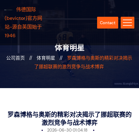
伟德国际
(bevictor)官方网
Contact
站-源自英国始于
1946
体育明星
公司首页
//
体育明星
//
罗森博格与奥斯的精彩对决揭示
了挪超联赛的激烈竞争与战术博弈
罗森博格与奥斯的精彩对决揭示了挪超联赛的
激烈竞争与战术博弈
2026-06-30 01:04:18