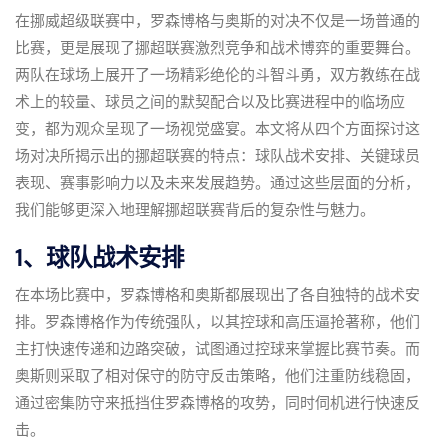
在挪威超级联赛中，罗森博格与奥斯的对决不仅是一场普通的
比赛，更是展现了挪超联赛激烈竞争和战术博弈的重要舞台。
两队在球场上展开了一场精彩绝伦的斗智斗勇，双方教练在战
术上的较量、球员之间的默契配合以及比赛进程中的临场应
变，都为观众呈现了一场视觉盛宴。本文将从四个方面探讨这
场对决所揭示出的挪超联赛的特点：球队战术安排、关键球员
表现、赛事影响力以及未来发展趋势。通过这些层面的分析，
我们能够更深入地理解挪超联赛背后的复杂性与魅力。
1、球队战术安排
在本场比赛中，罗森博格和奥斯都展现出了各自独特的战术安
排。罗森博格作为传统强队，以其控球和高压逼抢著称，他们
主打快速传递和边路突破，试图通过控球来掌握比赛节奏。而
奥斯则采取了相对保守的防守反击策略，他们注重防线稳固，
通过密集防守来抵挡住罗森博格的攻势，同时伺机进行快速反
击。