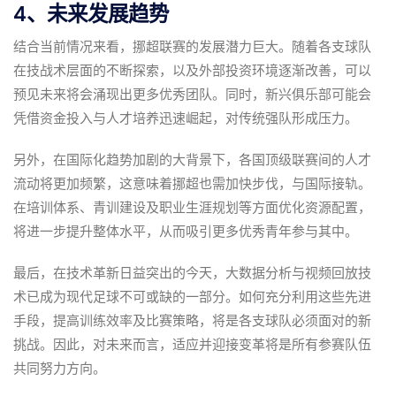
4、未来发展趋势
结合当前情况来看，挪超联赛的发展潜力巨大。随着各支球队
在技战术层面的不断探索，以及外部投资环境逐渐改善，可以
预见未来将会涌现出更多优秀团队。同时，新兴俱乐部可能会
凭借资金投入与人才培养迅速崛起，对传统强队形成压力。
另外，在国际化趋势加剧的大背景下，各国顶级联赛间的人才
流动将更加频繁，这意味着挪超也需加快步伐，与国际接轨。
在培训体系、青训建设及职业生涯规划等方面优化资源配置，
将进一步提升整体水平，从而吸引更多优秀青年参与其中。
最后，在技术革新日益突出的今天，大数据分析与视频回放技
术已成为现代足球不可或缺的一部分。如何充分利用这些先进
手段，提高训练效率及比赛策略，将是各支球队必须面对的新
挑战。因此，对未来而言，适应并迎接变革将是所有参赛队伍
共同努力方向。