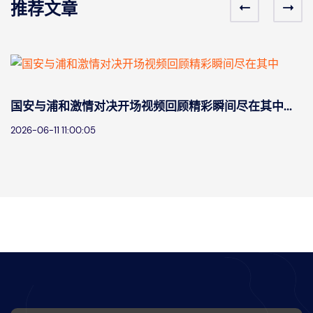
推荐文章
国安与浦和激情对决开场视频回顾精彩瞬间尽在其中...
2026-06-11 11:00:05