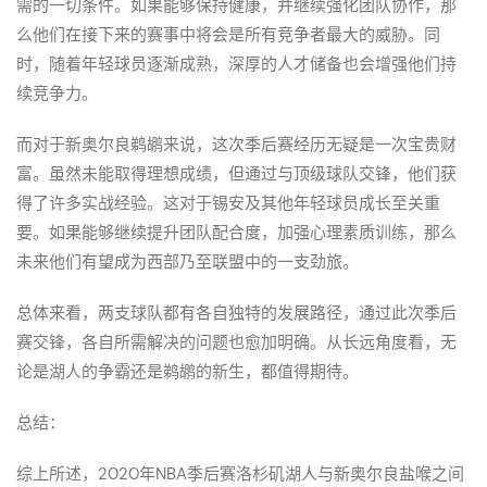
需的一切条件。如果能够保持健康，并继续强化团队协作，那
么他们在接下来的赛事中将会是所有竞争者最大的威胁。同
时，随着年轻球员逐渐成熟，深厚的人才储备也会增强他们持
续竞争力。
而对于新奥尔良鹈鹕来说，这次季后赛经历无疑是一次宝贵财
富。虽然未能取得理想成绩，但通过与顶级球队交锋，他们获
得了许多实战经验。这对于锡安及其他年轻球员成长至关重
要。如果能够继续提升团队配合度，加强心理素质训练，那么
未来他们有望成为西部乃至联盟中的一支劲旅。
总体来看，两支球队都有各自独特的发展路径，通过此次季后
赛交锋，各自所需解决的问题也愈加明确。从长远角度看，无
论是湖人的争霸还是鹈鹕的新生，都值得期待。
总结：
综上所述，2020年NBA季后赛洛杉矶湖人与新奥尔良盐喉之间