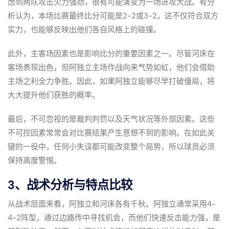
虑到两队攻击火力强劲，很有可能演变为一场进攻大战。有分
析认为，本场比赛最终比分可能是2-2或3-2，这不仅符合双方
实力，也能够反映出他们各自风格上的碰撞。
此外，主客场因素也是影响比分的重要因素之一。尽管河床在
客场表现出色，但阿独立主场作战向来气势如虹，他们会借助
主场之利全力争胜。因此，如果阿独立能够尽早打破僵局，将
大大提升他们获胜的概率。
最后，不可忽视的是裁判判罚以及天气状况等外部因素。这些
不可控因素常常会对比赛结果产生意想不到的影响。在如此关
键的一役中，任何小失误都可能改变整个局势，所以球员必须
保持高度警惕。
3、战术分析与特点比较
从战术层面来看，阿独立和河床各有千秋。阿独立通常采用4-
4-2阵型，通过边路传中寻找机会，而他们快速反击能力强，是