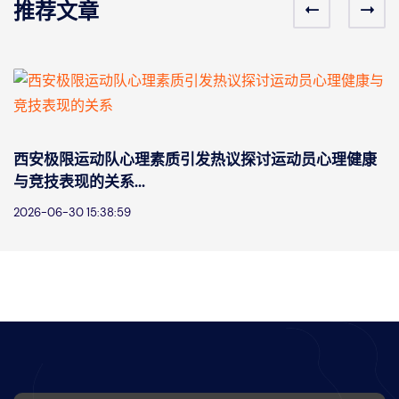
推荐文章
西安极限运动队心理素质引发热议探讨运动员心理健康
与竞技表现的关系...
2026-06-30 15:38:59