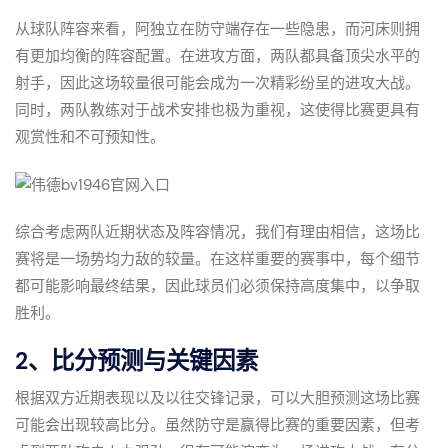
从球队阵容来看，阿独立在防守端存在一些隐患，而河床则拥
有更加均衡的阵容配置。在进攻方面，两队都具备顶尖水平的
射手，因此这场较量很可能会成为一次精彩纷呈的进攻大战。
同时，两队教练对于战术安排也极为重视，这使得比赛更具有
观赏性和不可预知性。
综合考虑两队近期状态及阵容情况，我们有理由相信，这场比
赛将是一场势均力敌的较量。在这样重要的赛事中，每个细节
都可能影响最终结果，因此球员们必须保持高度集中，以争取
胜利。
2、比分预测与关键因素
根据双方近期表现以及以往交锋记录，可以大胆预测这场比赛
可能会出现较高比分。虽然防守是赢得比赛的重要因素，但考