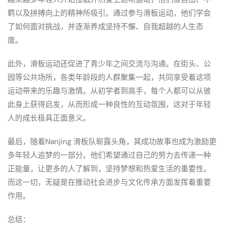
羁以及拼搏向上的精神所吸引。通过参与滑板运动，他们学会
了如何面对挑战，并逐渐养成坚持不懈、自我超越的人生态
度。
此外，滑板运动还促进了青少年之间交流与沟通。在街头、公
园等公共场所，各类年龄段的人群聚集一起，共同享受着这项
运动带来的乐趣与激情。从初学者到高手，每个人都可以从彼
此身上获得启发，从而形成一种良性的互动氛围，这对于年轻
人的成长极具正面意义。
最后，随着Nanjing 滑板队崭露头角，其成功故事也成为激励更
多年轻人追梦的一部分。他们希望通过自己的努力去传递一种
正能量，让更多的人了解到，坚持梦想和热爱生活的重要性。
而这一切，无疑是在推动社会进步与文化传承方面发挥着重要
作用。
总结：