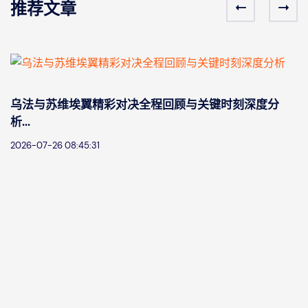
推荐文章
乌法与苏维埃翼精彩对决全程回顾与关键时刻深度分
析...
2026-07-26 08:45:31