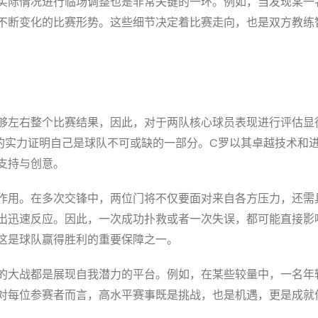
实际情况进行临场调整也是非常关键的一环。例如，当发现某一
不断变化的比赛形势。这些细节决定着比赛走向，也是双方教练
够左右整个比赛结果，因此，对于两队核心球员表现进行评估显
的实力证明自己是球队不可或缺的一部分。C罗以其卓越技术和
支持与创意。
作用。在多次交锋中，两位门将不仅要面对来自各方压力，还需
出迅速反应。因此，一次成功扑救或者一次失误，都可能直接影
这是球队赢得胜利的重要保障之一。
的大战都是展现自我潜力的平台。例如，在某些较量中，一名年
对每位参赛者而言，高水平赛事既是挑战，也是机遇，更是成就