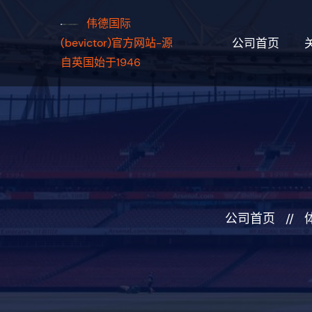
伟德国际
公司首页
(bevictor)官方网站-源
自英国始于1946
公司首页
//