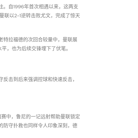
。自1996年首次相遇以来，这两支
曼联以2-1逆转击败尤文，完成了惊天
在老特拉福德的次回合较量中，曼联展
水平，也为后续交锋埋下了伏笔。
守反击到后来强调控球和快速反击，
组赛中，鲁尼的一记远射帮助曼联锁定
的防守扑救也同样令人印象深刻，德