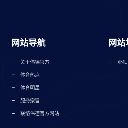
网站导航
网站
关于伟德官方
XML
体育热点
体育明星
服务宗旨
联络伟德官方网站