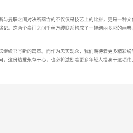
斯与曼联之间对决所蕴含的不仅仅是技艺上的比拼，更是一种文
铭记。这两个豪门之间千丝万缕联系构成了一幅绚丽多彩的画卷
坛继续书写新的篇章。而作为忠实观众，我们期待着更多精彩纷
何，这份热爱永存于心，也必将激励着更多年轻人投身于这项伟