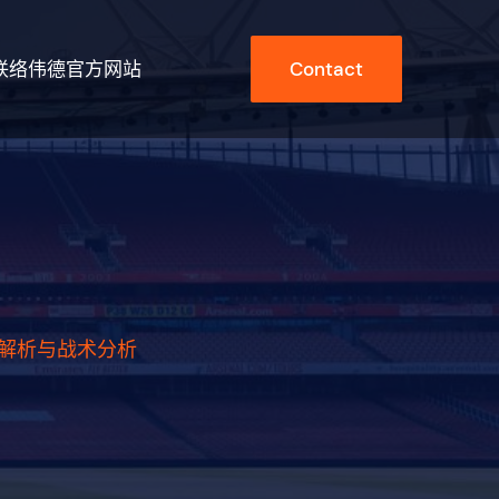
联络伟德官方网站
Contact
解析与战术分析