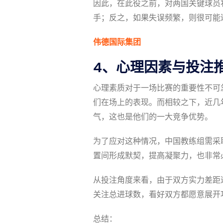
因此，在此役之前，对两国关键球员
手；反之，如果失误频繁，则很可能
伟德国际集团
4、心理因素与投注
心理素质对于一场比赛的重要性不可
们在场上的表现。而相较之下，近几
气，这也是他们的一大竞争优势。
为了应对这种情况，中国教练组需采
置间形成默契，提高凝聚力，也非常
从投注角度来看，由于双方实力差距
关注总进球数，看好双方都愿意展开
总结：