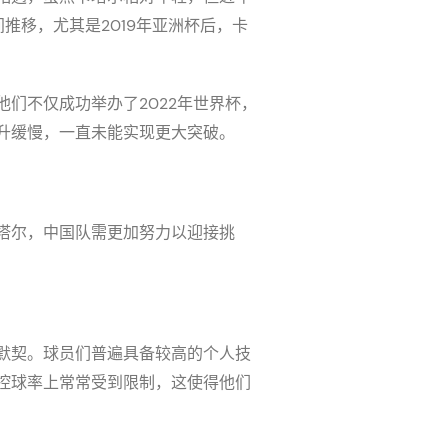
推移，尤其是2019年亚洲杯后，卡
们不仅成功举办了2022年世界杯，
升缓慢，一直未能实现更大突破。
塔尔，中国队需更加努力以迎接挑
默契。球员们普遍具备较高的个人技
控球率上常常受到限制，这使得他们