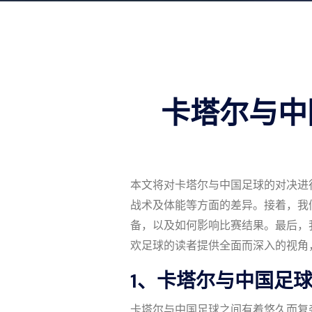
卡塔尔与中
本文将对卡塔尔与中国足球的对决进
战术及体能等方面的差异。接着，我
备，以及如何影响比赛结果。最后，
欢足球的读者提供全面而深入的视角
1、卡塔尔与中国足
卡塔尔与中国足球之间有着悠久而复