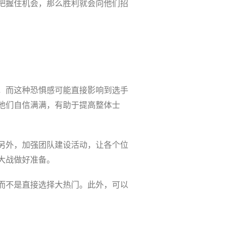
把握住机会，那么胜利就会向他们招
，而这种恐惧感可能直接影响到选手
他们自信满满，有助于提高整体士
另外，加强团队建设活动，让各个位
大战做好准备。
而不是直接选择大热门。此外，可以