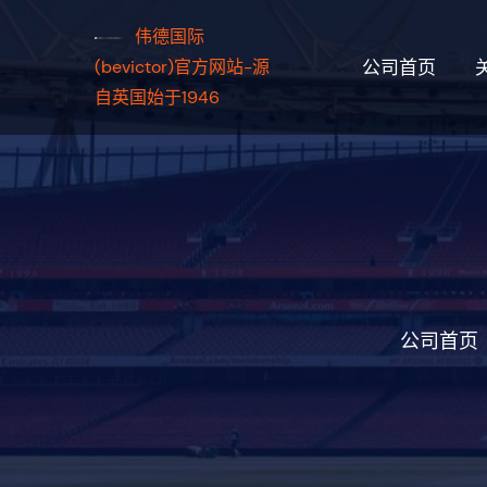
伟德国际
公司首页
(bevictor)官方网站-源
自英国始于1946
公司首页