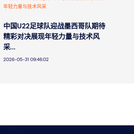
中国U22足球队迎战墨西哥队期待
热
精彩对决展现年轻力量与技术风
足
采...
202
2026-05-31 09:46:02