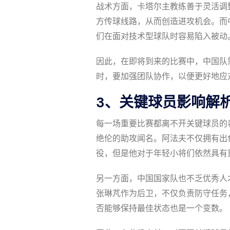
战术方面，卡塔尔主教练善于灵活调整
方传球线路，从而创造进攻机会。而
们在面对技术型球队时容易陷入被动
因此，在即将到来的比赛中，中国队
时，要加强团队协作，以便更好地应
3、关键球员影响解
每一场重要比赛都离不开关键球员的表
绝伦的助攻闻名。阿法夫不仅拥有出
役，但是他对于年轻小将们依然具有
另一方面，中国国家队也不乏优秀人
张琳芃作为后卫，不仅负责防守任务
否能够保持最佳状态也是一个变数。