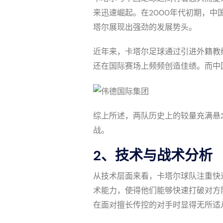
来迅速崛起。在2000年代初期，中
塔尔展现出强劲的发展势头。
近年来，卡塔尔足球通过引进外籍教
还在国际赛场上频频创造佳绩。而中
综上所述，两队历史上的较量充满悬
战。
2、技术与战术分析
从技术层面来看，卡塔尔球队注重快
术能力，使得他们能够快速打破对方
在面对擅长传控的对手时显得无所适