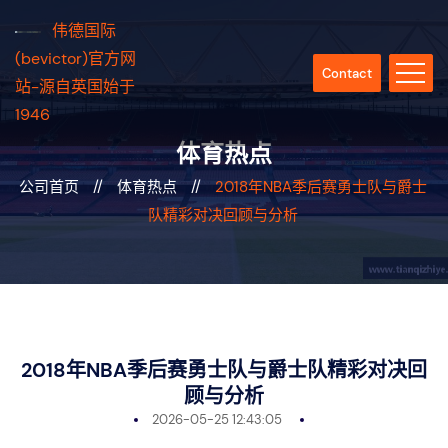
伟德国际
(bevictor)官方网
Contact
站-源自英国始于
1946
体育热点
公司首页
//
体育热点
//
2018年NBA季后赛勇士队与爵士
队精彩对决回顾与分析
2018年NBA季后赛勇士队与爵士队精彩对决回
顾与分析
2026-05-25 12:43:05