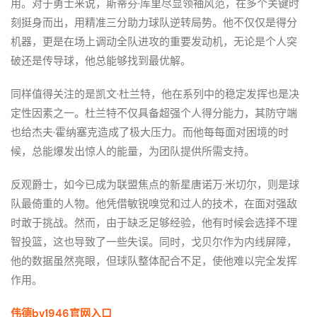
用。对于勇士来说，斯蒂芬·库里尽显领袖风范，在多个关键时
刻挺身而出，用精准三分助力球队逆转局势。他不仅仅是得分
机器，更是在场上调动全队进攻的重要发动机，无论是个人突
破还是传导球，他总能够找到最优解。
同样值得关注的是凯文·杜兰特，他在系列中的稳定发挥也是决
定性因素之一。杜兰特不仅具备超强个人得分能力，其防守端
也给杰夫·霍纳塞克造成了极大压力。而他每每面对困境的时
候，总能爆发出惊人的能量，为团队提供所需支持。
反观爵士，如今已成为联盟焦点的新星唐诺万·米切尔，则是球
队最倚重的人物。他凭借敏锐嗅觉和过人的技术，在面对强敌
时敢于挑战。然而，由于缺乏足够经验，他有时候会选择不理
智投篮，这也导致了一些失误。同时，戈贝尔作为内线屏障，
他的数据虽然亮眼，但球队整体配合不足，使他难以完全发挥
作用。
伟德bv1946官网入口