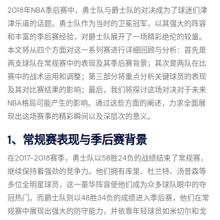
2018年NBA季后赛中，勇士队与爵士队的对决成为了球迷们津
津乐道的话题。勇士队作为当时的卫冕冠军，以其强大的阵容
和丰富的季后赛经验，对爵士队展开了一场精彩绝伦的较量。
本文将从四个方面对这一系列赛进行详细回顾与分析：首先是
两支球队在常规赛中的表现及其季后赛背景；其次是两队在比
赛中的战术运用和调整；第三部分将重点分析关键球员的表现
及其对比赛结果的影响；最后，我们将探讨这场对决对于未来
NBA格局可能产生的影响。通过这些方面的阐述，力求全面展
现出这场赛事的精彩瞬间以及深层次的意义。
1、常规赛表现与季后赛背景
在2017-2018赛季，勇士队以58胜24负的战绩结束了常规赛，
继续保持着强劲的竞争力。他们拥有库里、杜兰特、汤普森等
多位全明星球员，这一豪华阵容使他们成为众多球队眼中的夺
冠热门。而爵士队则以48胜34负的成绩进入季后赛，他们在常
规赛中展现出强大的防守能力，并依靠年轻球员如米切尔和戈