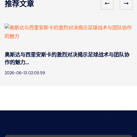
推荐文章
奥斯达与西里安斯卡的激烈对决揭示足球战术与团队协
作的魅力...
2026-06-13 02:05:59