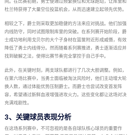
间。在比赛初期，勇士便通过频繁换位和无球跑动，让库里和
杜兰特获得了大量空位投篮机会，从而迅速建立起领先优势。
相较之下，爵士则采取更加稳健的方法来应对挑战。他们加强
内线防守，同时试图限制库里的突破。在系列赛开始阶段，爵
士成功地利用戈贝尔的大个子身材在篮筐附近形成威慑，有效
降低了勇士内线得分。然而随着系列赛推进，勇士逐渐适应并
找到破解之法，使得比赛节奏完全掌控于自己手中。
此外，在关键时刻，两支球队都进行了几次大胆调整。例如，
在第六场比赛中，当勇士面临被淘汰风险时，他们主动增大轮
换人数，通过体能优势压制爵士。而爵士也尝试改变首发阵
容，希望通过新鲜血液增强进攻火力。这些变化都让这场对决
充满戏剧性。
3、关键球员表现分析
在这场系列赛中，不可忽视的是各自球队核心球员的重要作