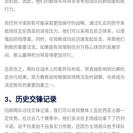
击机会。因此，他们的整体布阵将非常考验球队的默契度和执
行力。
而巴列卡诺则有可能采取更加保守的战略，通过扎实的防守来
抵挡住瓦伦西亚的进攻压力。他们可以采用五后卫体系，以增
强后防线厚度。同时，在抢断成功后迅速发起反击，将是他们
制胜的重要法宝。如果能有效限制住对方核心球员的发展空
间，那么赢得积分将变得更加可行。
总而言之，两队在战术上的差异化布局，将直接影响到比赛的
走向与结果。双方教练如何根据现场情况及时调整，也将成为
决定胜负的重要因素之一。
3、历史交锋记录
回顾两队过往交锋记录，我们可以发现整体上瓦伦西亚占据一
定优势。在过去几个赛季中，他们多次在主场成功拿下了巴列
卡诺。这不仅是由于自身实力所致，还因为主场观众给予球队