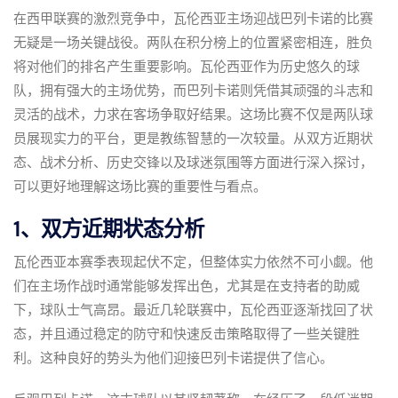
在西甲联赛的激烈竞争中，瓦伦西亚主场迎战巴列卡诺的比赛
无疑是一场关键战役。两队在积分榜上的位置紧密相连，胜负
将对他们的排名产生重要影响。瓦伦西亚作为历史悠久的球
队，拥有强大的主场优势，而巴列卡诺则凭借其顽强的斗志和
灵活的战术，力求在客场争取好结果。这场比赛不仅是两队球
员展现实力的平台，更是教练智慧的一次较量。从双方近期状
态、战术分析、历史交锋以及球迷氛围等方面进行深入探讨，
可以更好地理解这场比赛的重要性与看点。
1、双方近期状态分析
瓦伦西亚本赛季表现起伏不定，但整体实力依然不可小觑。他
们在主场作战时通常能够发挥出色，尤其是在支持者的助威
下，球队士气高昂。最近几轮联赛中，瓦伦西亚逐渐找回了状
态，并且通过稳定的防守和快速反击策略取得了一些关键胜
利。这种良好的势头为他们迎接巴列卡诺提供了信心。