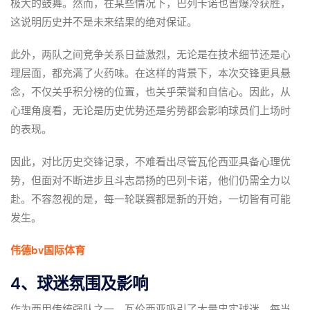
极大的鼓舞。然而，在某些情况下，巴列卡诺也曾爆冷获胜，
这说明历史并不是未来结果的绝对保证。
此外，两队之间竞争关系日益激烈，无论是在技术细节还是心
理层面，都充满了火药味。在这样的背景下，本次交锋更具悬
念，不仅关乎积分榜的位置，也关乎荣誉和自信心。因此，从
心理角度看，无论是历史优势还是劣势都会影响球员们上场时
的表现。
因此，对比历史交锋记录，不难看出尽管瓦伦西亚具备心理优
势，但面对不断进步且斗志昂扬的巴列卡诺，他们仍需全力以
赴。不容忽视的是，每一轮联赛都是新的开始，一切皆有可能
发生。
伟德bv国际体育
4、球迷氛围及影响
作为西甲传统强队之一，瓦伦西亚吸引了大量忠实球迷，每当