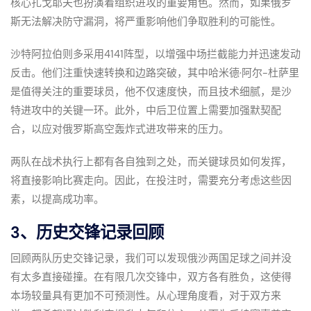
核心扎戈耶夫也扮演着组织进攻的重要角色。然而，如果俄罗
斯无法解决防守漏洞，将严重影响他们争取胜利的可能性。
沙特阿拉伯则多采用4141阵型，以增强中场拦截能力并迅速发动
反击。他们注重快速转换和边路突破，其中哈米德·阿尔-杜萨里
是值得关注的重要球员，他不仅速度快，而且技术细腻，是沙
特进攻中的关键一环。此外，中后卫位置上需要加强默契配
合，以应对俄罗斯高空轰炸式进攻带来的压力。
两队在战术执行上都有各自独到之处，而关键球员如何发挥，
将直接影响比赛走向。因此，在投注时，需要充分考虑这些因
素，以提高成功率。
3、历史交锋记录回顾
回顾两队历史交锋记录，我们可以发现俄沙两国足球之间并没
有太多直接碰撞。在有限几次交锋中，双方各有胜负，这使得
本场较量具有更加不可预测性。从心理角度看，对于双方来