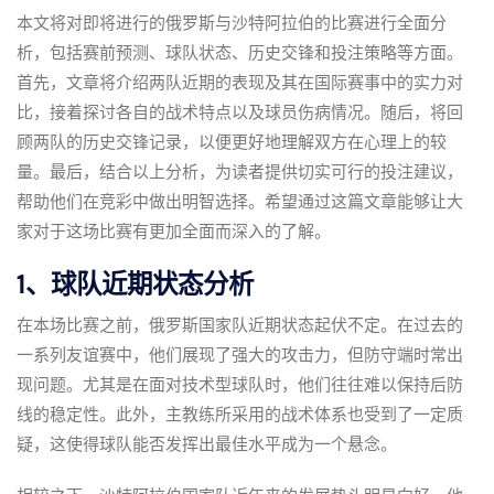
本文将对即将进行的俄罗斯与沙特阿拉伯的比赛进行全面分
析，包括赛前预测、球队状态、历史交锋和投注策略等方面。
首先，文章将介绍两队近期的表现及其在国际赛事中的实力对
比，接着探讨各自的战术特点以及球员伤病情况。随后，将回
顾两队的历史交锋记录，以便更好地理解双方在心理上的较
量。最后，结合以上分析，为读者提供切实可行的投注建议，
帮助他们在竞彩中做出明智选择。希望通过这篇文章能够让大
家对于这场比赛有更加全面而深入的了解。
1、球队近期状态分析
在本场比赛之前，俄罗斯国家队近期状态起伏不定。在过去的
一系列友谊赛中，他们展现了强大的攻击力，但防守端时常出
现问题。尤其是在面对技术型球队时，他们往往难以保持后防
线的稳定性。此外，主教练所采用的战术体系也受到了一定质
疑，这使得球队能否发挥出最佳水平成为一个悬念。